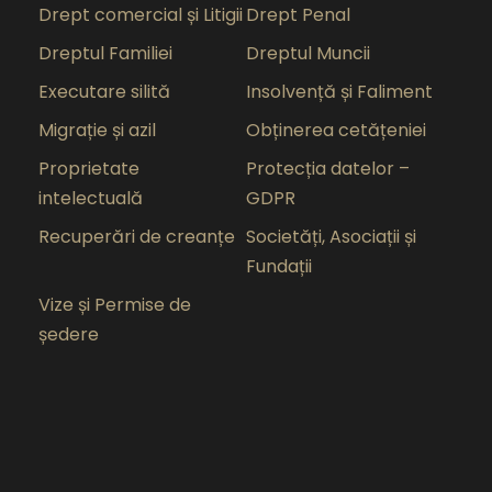
Drept comercial și Litigii
Drept Penal
Dreptul Familiei
Dreptul Muncii
Executare silită
Insolvență și Faliment
Migrație și azil
Obținerea cetățeniei
Proprietate
Protecția datelor –
intelectuală
GDPR
Recuperări de creanțe
Societăți, Asociații și
Fundații
Vize și Permise de
ședere