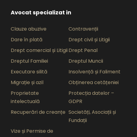
Avocat specializat in
Clauze abuzive
Contravenții
Dare în plată
Drept civil și Litigii
Drept comercial și Litigii
Drept Penal
Dreptul Familiei
Dreptul Muncii
Executare silită
Insolvență și Faliment
Migrație și azil
Obținerea cetățeniei
Proprietate
Protecția datelor –
intelectuală
GDPR
Recuperări de creanțe
Societăți, Asociații și
Fundații
Vize și Permise de