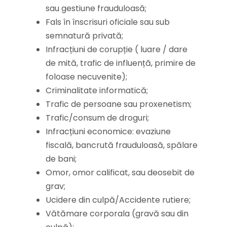
sau gestiune frauduloasă;
Fals în înscrisuri oficiale sau sub
semnatură privată;
Infracțiuni de corupție ( luare / dare
de mită, trafic de influență, primire de
foloase necuvenite);
Criminalitate informatică;
Trafic de persoane sau proxenetism;
Trafic/consum de droguri;
Infracțiuni economice: evaziune
fiscală, bancrută frauduloasă, spălare
de bani;
Omor, omor calificat, sau deosebit de
grav;
Ucidere din culpă/Accidente rutiere;
Vătămare corporala (gravă sau din